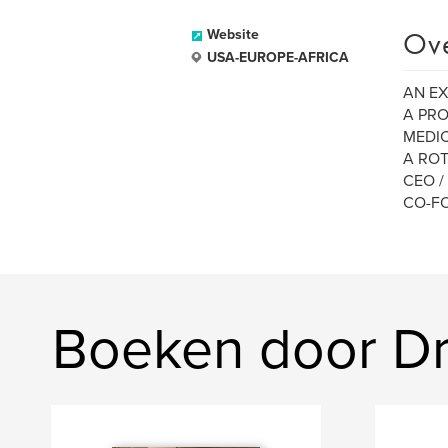
Ov
Website
USA-EUROPE-AFRICA
AN EX
A PRO
MEDI
A ROT
CEO /
CO-FO
Boeken door D