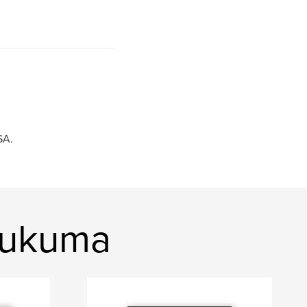
SA.
hukuma