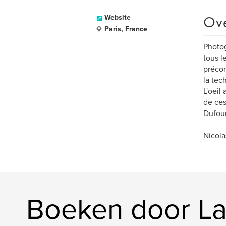
Ov
Website
Paris, France
Photog
tous l
précon
la tec
L'oeil
de ces
Dufour
Nicola
Boeken door L