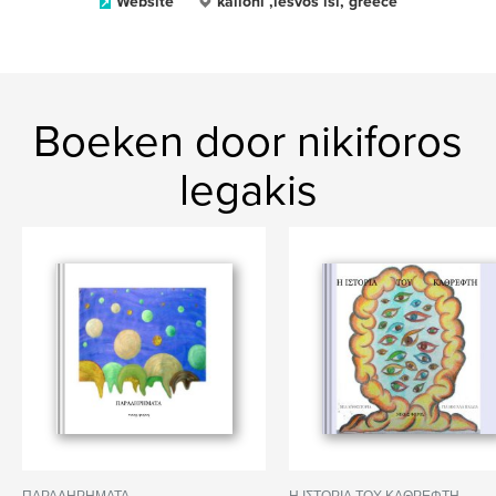
Website
kalloni ,lesvos isl, greece
Boeken door nikiforos
legakis