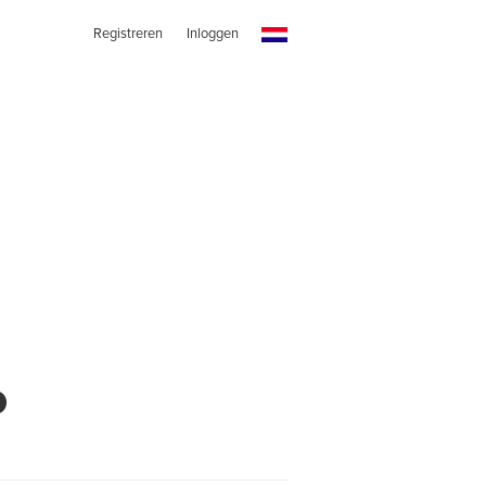
Registreren
Inloggen
o