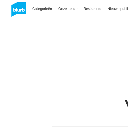
Categorieën
Onze keuze
Bestsellers
Nieuwe publi