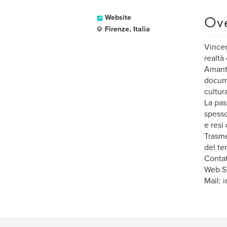
Ov
Website
Firenze, Italia
Vincen
realtà
Amante
docume
cultur
La pas
spesso
e resi
Trasme
del te
Contat
Web Si
Mail: 