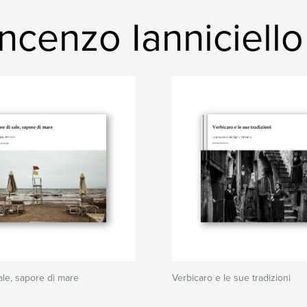
cenzo Ianniciello
ale, sapore di mare
Verbicaro e le sue tradizioni