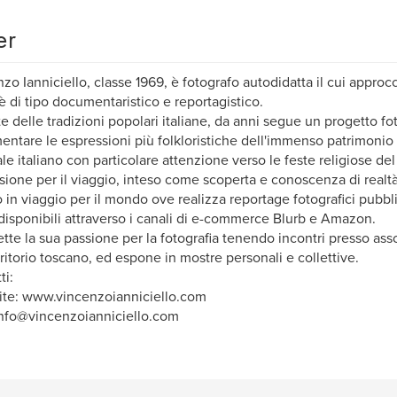
er
zo Ianniciello, classe 1969, è fotografo autodidatta il cui approcc
 è di tipo documentaristico e reportagistico.
 delle tradizioni popolari italiane, da anni segue un progetto fot
ntare le espressioni più folkloristiche dell'immenso patrimonio s
ale italiano con particolare attenzione verso le feste religiose del 
sione per il viaggio, inteso come scoperta e conoscenza di realtà
 in viaggio per il mondo ove realizza reportage fotografici pubblica
 disponibili attraverso i canali di e-commerce Blurb e Amazon.
tte la sua passione per la fotografia tenendo incontri presso ass
rritorio toscano, ed espone in mostre personali e collettive.
ti:
te: www.vincenzoianniciello.com
info@vincenzoianniciello.com