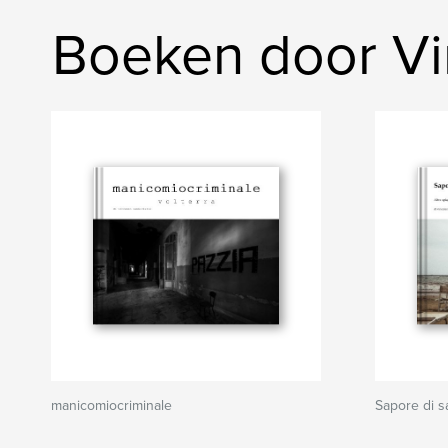
Boeken door Vin
manicomiocriminale
Sapore di s