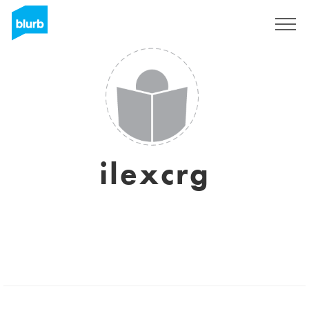
Registreren
ilexcrg