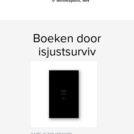
Minneapolis, MN
Boeken door
isjustsurviv