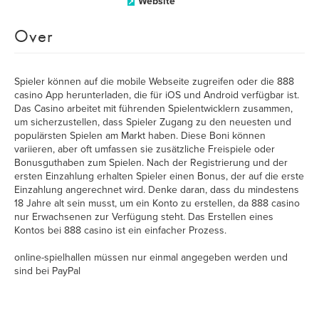
Website
Over
Spieler können auf die mobile Webseite zugreifen oder die 888
casino App herunterladen, die für iOS und Android verfügbar ist.
Das Casino arbeitet mit führenden Spielentwicklern zusammen,
um sicherzustellen, dass Spieler Zugang zu den neuesten und
populärsten Spielen am Markt haben. Diese Boni können
variieren, aber oft umfassen sie zusätzliche Freispiele oder
Bonusguthaben zum Spielen. Nach der Registrierung und der
ersten Einzahlung erhalten Spieler einen Bonus, der auf die erste
Einzahlung angerechnet wird. Denke daran, dass du mindestens
18 Jahre alt sein musst, um ein Konto zu erstellen, da 888 casino
nur Erwachsenen zur Verfügung steht. Das Erstellen eines
Kontos bei 888 casino ist ein einfacher Prozess.
online-spielhallen müssen nur einmal angegeben werden und
sind bei PayPal