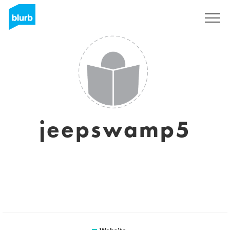
Registreren
jeepswamp5