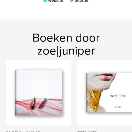
Website
Seattle
Boeken door
zoe|juniper