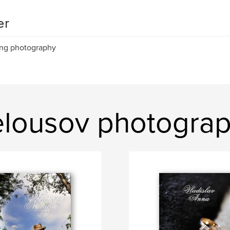
er
ng photography
lousov photograph