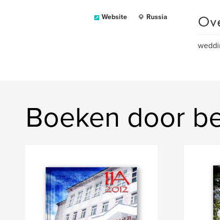
Ov
Website
Russia
weddi
Boeken door be