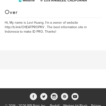
Website
LOS ANGELES, CALIFORNIA
Over
Hi, My name is Levi Huang. I'm a owner of website
http://b.link/CHEATPROPKV . The best information site in
Indonesia to make ID PRO. Thanks!
© 2016 - 2026 RPI Print, Inc.
Bedrijf
Werken bij Blurb
Prijzen