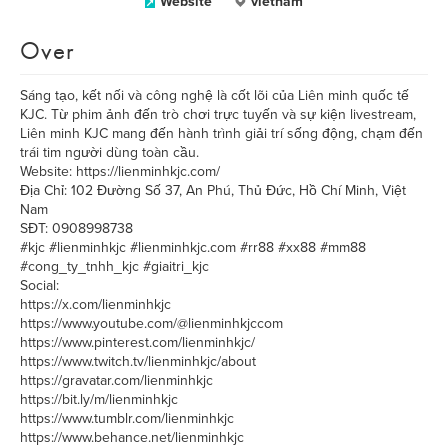
Website
vietnam
Over
Sáng tạo, kết nối và công nghệ là cốt lõi của Liên minh quốc tế
KJC. Từ phim ảnh đến trò chơi trực tuyến và sự kiện livestream,
Liên minh KJC mang đến hành trình giải trí sống động, chạm đến
trái tim người dùng toàn cầu.
Website: https://lienminhkjc.com/
Địa Chỉ: 102 Đường Số 37, An Phú, Thủ Đức, Hồ Chí Minh, Việt
Nam
SĐT: 0908998738
#kjc #lienminhkjc #lienminhkjc.com #rr88 #xx88 #mm88
#cong_ty_tnhh_kjc #giaitri_kjc
Social:
https://x.com/lienminhkjc
https://www.youtube.com/@lienminhkjccom
https://www.pinterest.com/lienminhkjc/
https://www.twitch.tv/lienminhkjc/about
https://gravatar.com/lienminhkjc
https://bit.ly/m/lienminhkjc
https://www.tumblr.com/lienminhkjc
https://www.behance.net/lienminhkjc