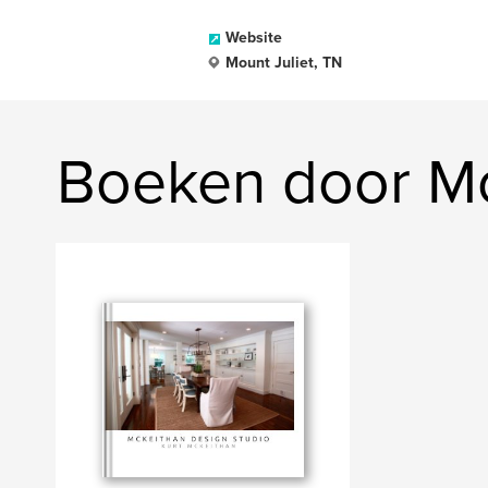
Website
Mount Juliet, TN
Boeken door Mc