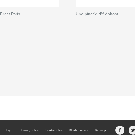
-Brest-Paris
Une pincée d'éléphant
b
Prijzen
Privacybeleid
Cookiebeleid
Klantenservice
Sitemap