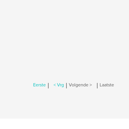
|
|
|
Eerste
< Vrg
Volgende >
Laatste