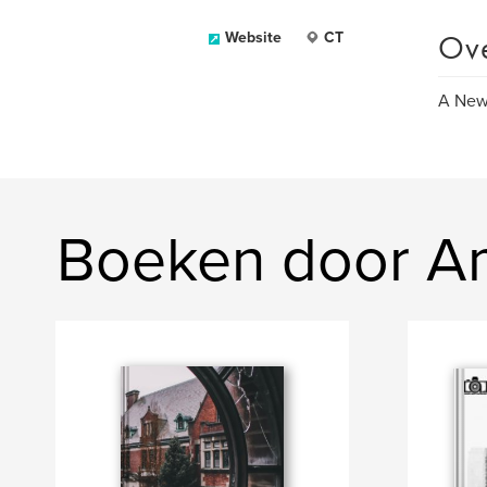
Ov
Website
CT
A New 
Boeken door A