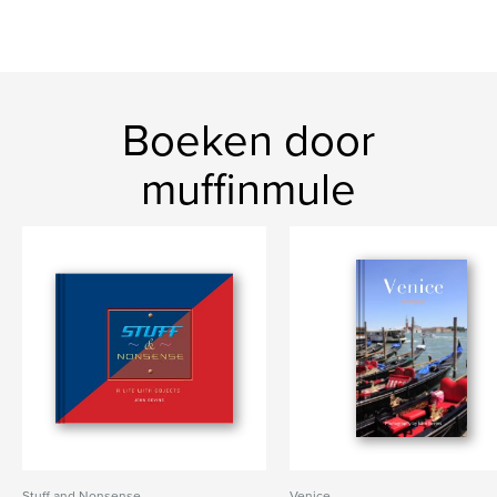
Boeken door
muffinmule
Stuff and Nonsense
Venice