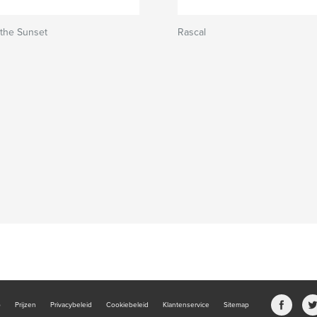
 the Sunset
Rascal
b
Prijzen
Privacybeleid
Cookiebeleid
Klantenservice
Sitemap