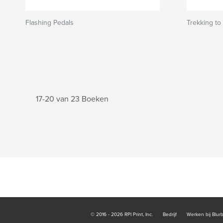
Flashing Pedals
Trekking to
17-20 van 23 Boeken
© 2016 - 2026 RPI Print, Inc.
Bedrijf
Werken bij Blur