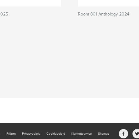
2025
Room 801 Anthology 2024
b
Prijzen
Privacybeleid
Cookiebeleid
Klantenservice
Sitemap