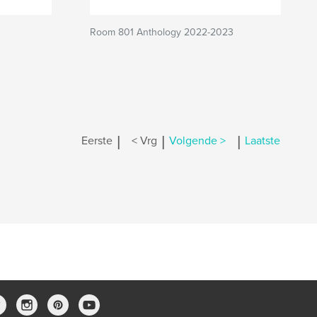
Room 801 Anthology 2022-2023
|
|
|
Eerste
< Vrg
Volgende >
Laatste