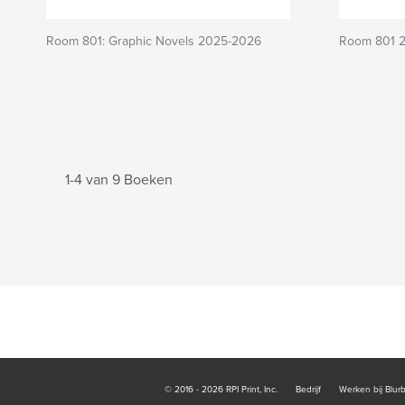
Room 801: Graphic Novels 2025-2026
Room 801 
1-4 van 9 Boeken
© 2016 - 2026 RPI Print, Inc.
Bedrijf
Werken bij Blur