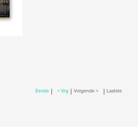
|
|
|
Eerste
< Vrg
Volgende >
Laatste