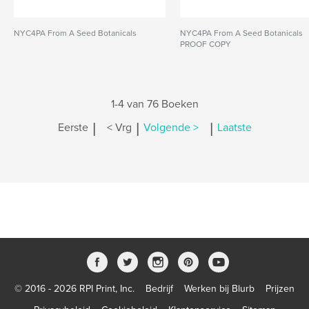
NYC4PA From A Seed Botanicals
NYC4PA From A Seed Botanicals
PROOF COPY
1-4 van 76 Boeken
|
|
|
Eerste
< Vrg
Volgende >
Laatste
© 2016 - 2026 RPI Print, Inc.
Bedrijf
Werken bij Blurb
Prijzen