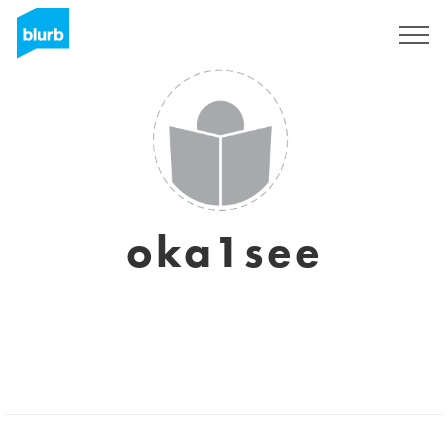
Registreren
oka1see