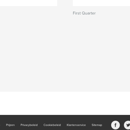
First Quarter
b
Prijzen
Privacybeleid
Cookiebeleid
Klantenservice
Sitemap