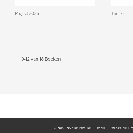
Project 2025
The 'kill
9-12 van 18 Boeken
© 2016 - 2026 RPI Print, Inc.
Bedrijf
Werken bij Blur