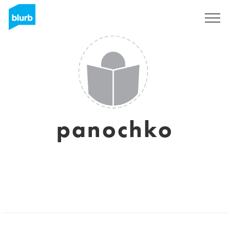
Registreren
panochko