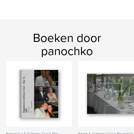
Boeken door
panochko
Boguslava & Anthony Croce May
Bogie & Anthony Croce Reception