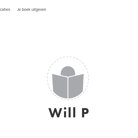
caties
Je boek uitgeven
Will P