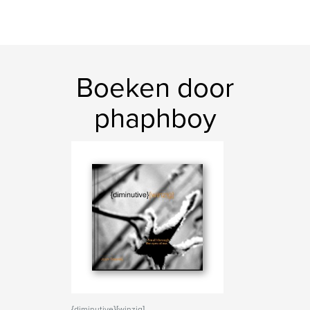
Boeken door
phaphboy
{diminutive}[winzig]