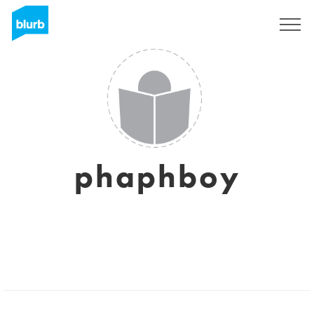
Registreren
phaphboy