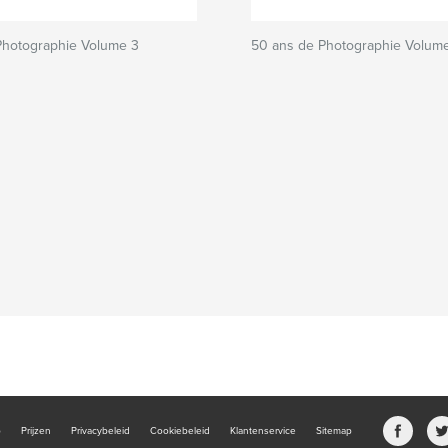
Photographie Volume 3
50 ans de Photographie Volum
b
Prijzen
Privacybeleid
Cookiebeleid
Klantenservice
Sitemap