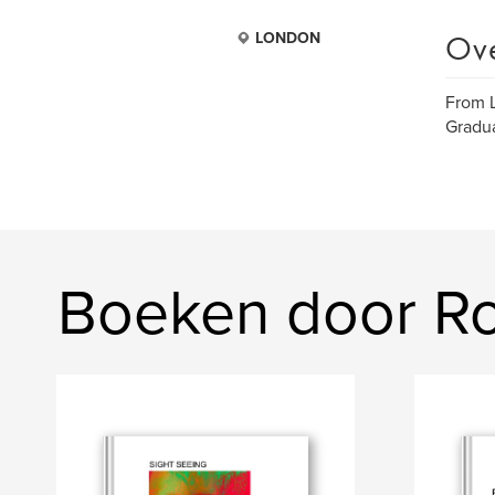
Ov
LONDON
From L
Gradua
Boeken door R