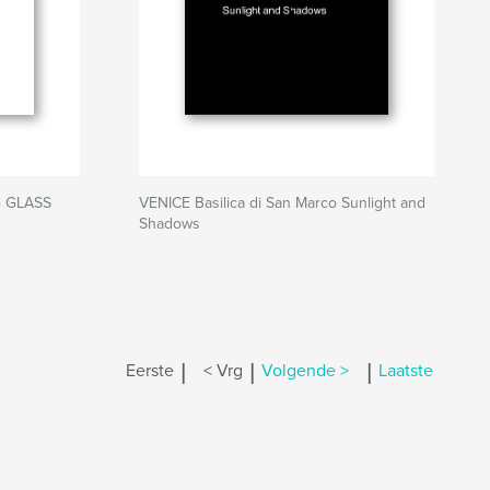
 GLASS
VENICE Basilica di San Marco Sunlight and
Shadows
|
|
|
Eerste
< Vrg
Volgende >
Laatste