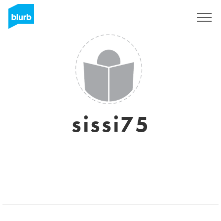
Registreren
sissi75