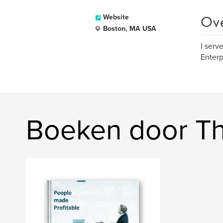
Ov
Website
Boston, MA USA
I serv
Enterp
Boeken door Th