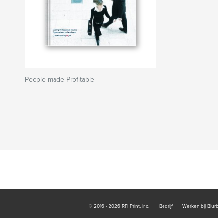
People made Profitable
© 2016 - 2026 RPI Print, Inc.
Bedrijf
Werken bij Blur