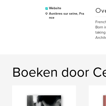
Ov
Website
Asnières sur seine, Fra
nce
Frenc
Born i
taking
Archit
Boeken door Ce