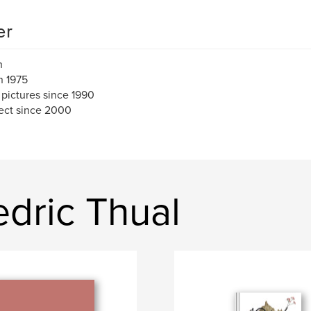
er
h
n 1975
 pictures since 1990
ect since 2000
dric Thual