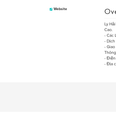
Ov
Website
Ly Hải
Cao.
- Các 
- Dịch
- Giao
Thông 
- Điện
- Địa 