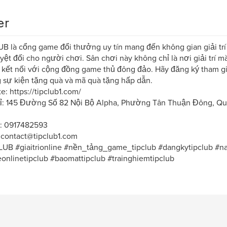
er
B là cổng game đổi thưởng uy tín mang đến không gian giải tr
yệt đối cho người chơi. Sân chơi này không chỉ là nơi giải trí m
 kết nối với cộng đồng game thủ đông đảo. Hãy đăng ký tham g
sự kiện tặng quà và mã quà tặng hấp dẫn.
e: https://tipclub1.com/
ỉ: 145 Đường Số 82 Nội Bộ Alpha, Phường Tân Thuận Đông, Quậ
: 0917482593
 contact@tipclub1.com
UB #giaitrionline #nền_tảng_game_tipclub #dangkytipclub #na
nlinetipclub #baomattipclub #trainghiemtipclub