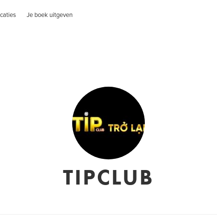
caties
Je boek uitgeven
TIPCLUB