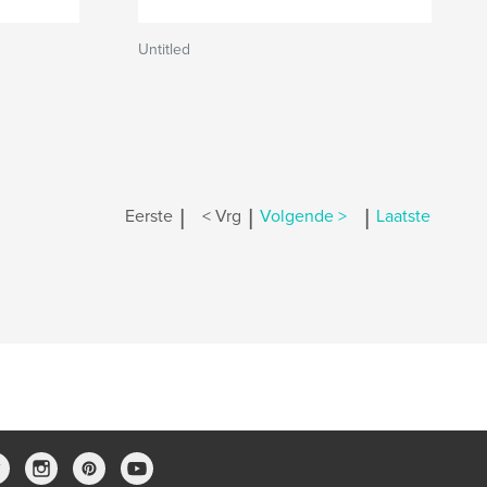
Untitled
|
|
|
Eerste
< Vrg
Volgende >
Laatste