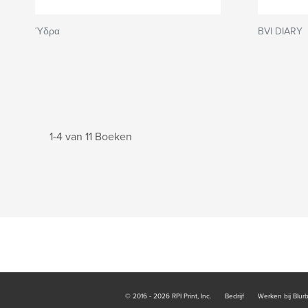
Ύδρα
BVI DIARY
1-4 van 11 Boeken
© 2016 - 2026 RPI Print, Inc.
Bedrijf
Werken bij Blur