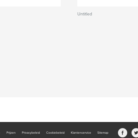
Untitled
b
Prijzen
Privacybeleid
Cookiebeleid
Klantenservice
Sitemap