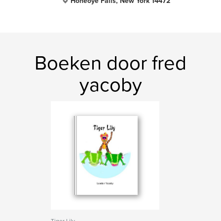
Honeoye Falls, New York 14472
Boeken door fred
yacoby