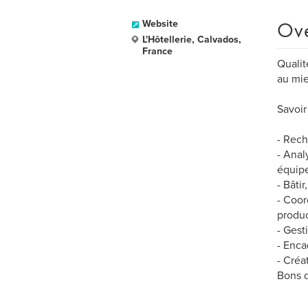
Ov
Website
L'Hôtellerie, Calvados,
France
Qualit
au mie
Savoir 
- Rech
- Anal
équipe
- Bâti
- Coor
produc
- Gest
- Enca
- Créa
Bons 