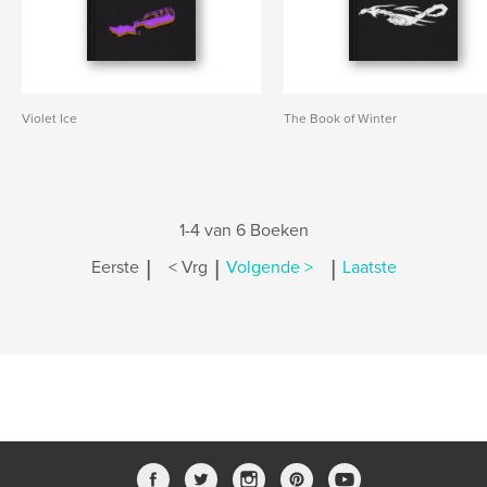
Violet Ice
The Book of Winter
1-4 van 6 Boeken
|
|
|
Eerste
< Vrg
Volgende >
Laatste