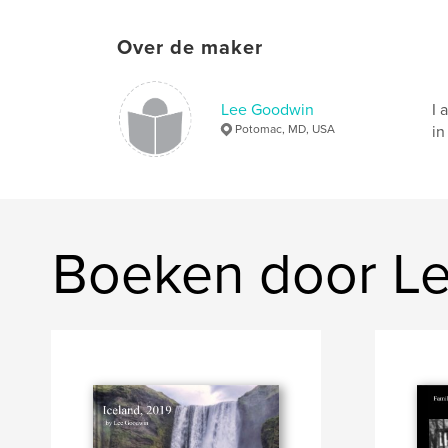
Over de maker
Lee Goodwin
I 
Potomac, MD, USA
in
Boeken door L