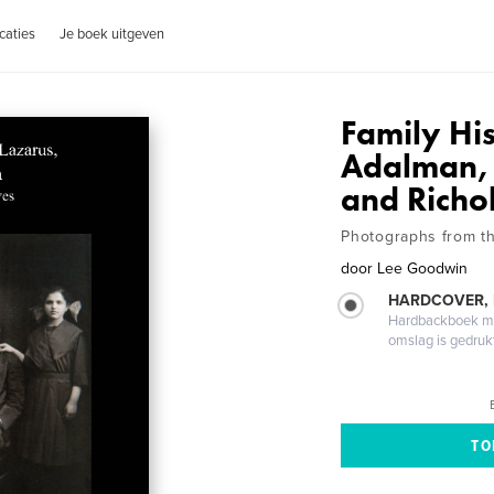
caties
Je boek uitgeven
Family Hi
Adalman, 
and Richo
Photographs from t
door
Lee Goodwin
HARDCOVER,
Hardbackboek met
omslag is gedruk