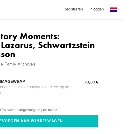
Registreren
Inloggen
story Moments:
Lazarus, Schwartzstein
lson
he Famly Archives
 IMAGEWRAP
73,00 €
 een full-colour ontwerp dat direct op de
t
BTW wordt toegevoegd bij de kassa.