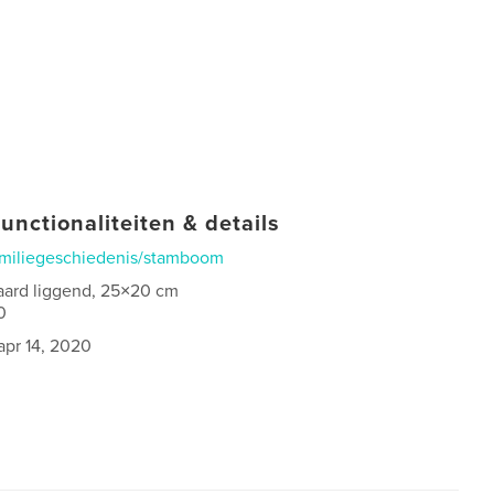
unctionaliteiten & details
miliegeschiedenis/stamboom
aard liggend, 25×20 cm
0
apr 14, 2020