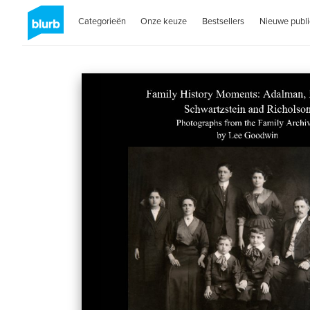
Categorieën
Onze keuze
Bestsellers
Nieuwe publi