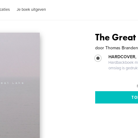
caties
Je boek uitgeven
The Great
door
Thomas Branden
HARDCOVER,
Hardbackboek met
omslag is gedruk