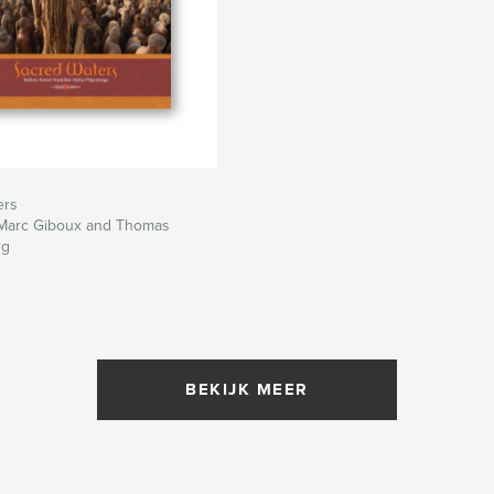
ers
Marc Giboux and Thomas
rg
BEKIJK MEER