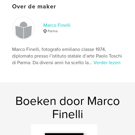
Datum publiceren:
mei 02, 2020
Over de maker
Taal
Italian
Trefwoorden
Marco Finelli
,
,
,
street photography
Marco Finelli
Giappone
Parma
Tokyo
Marco Finelli, fotografo emiliano classe 1974,
diplomato presso l’istituto statale d’arte Paolo Toschi
di Parma. Da diversi anni ha scelto la...
Verder lezen
Boeken door Marco
Finelli