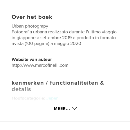
Over het boek
Urban photograpy
Fotografia urbana realizzato durante l'ultimo viaggio
in giappone a settembre 2019 e prodotto in formato
rivista (100 pagine) a maggio 2020
Website van auteur
http://www.marcofinelli.com
kenmerken / functionaliteiten &
details
Hoofdcategorie:
Japan
Aanvullende categorieën
Straatfotografie
MEER...
Projectoptie:
US Letter, 22×28 cm
Aantal pagina's:
100