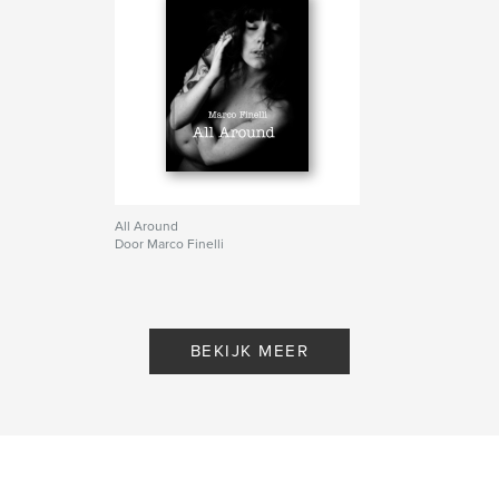
All Around
Door Marco Finelli
BEKIJK MEER