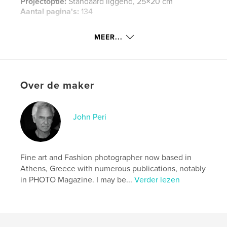
Projectoptie:
Standaard liggend, 25×20 cm
Aantal pagina's:
134
Datum publiceren:
mei 10, 2020
MEER...
Taal
English
Trefwoorden
,
,
,
,
johnperi
boudoir
portrait
glamour
Over de maker
nude
John Peri
Fine art and Fashion photographer now based in
Athens, Greece with numerous publications, notably
in PHOTO Magazine. I may be...
Verder lezen