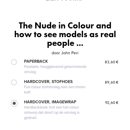
The Nude in Colour and
how to see models as real
people ...
door
John Peri
PAPERBACK
83,60 €
Flexibele, hoogglanzend gelamineerde
omslag
HARDCOVER, STOFHOES
89,60 €
Full-colour stofomslag over een linnen
kaft
HARDCOVER, IMAGEWRAP
92,60 €
Hardbackboek met een full-colour
ontwerp dat direct op de omslag is
gedrukt