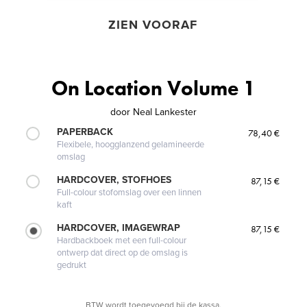
ZIEN VOORAF
On Location Volume 1
door
Neal Lankester
PAPERBACK
78,40 €
Flexibele, hoogglanzend gelamineerde
omslag
HARDCOVER, STOFHOES
87,15 €
Full-colour stofomslag over een linnen
kaft
HARDCOVER, IMAGEWRAP
87,15 €
Hardbackboek met een full-colour
ontwerp dat direct op de omslag is
gedrukt
BTW wordt toegevoegd bij de kassa.