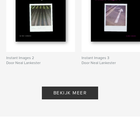
Instant Images 2
Instant Images 3
Door Neal Lankester
Door Neal Lankester
BEKIJK MEER