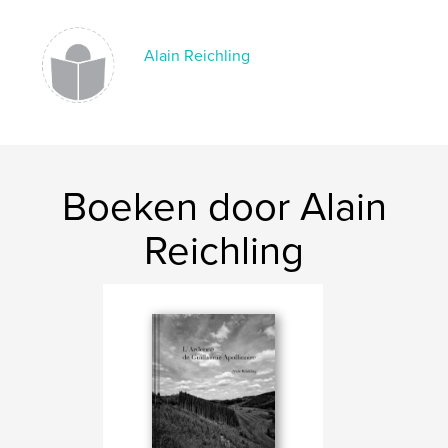
Datum publiceren:
jun 26, 2020
Alain Reichling
Taal
French
Trefwoorden
,
,
,
Belgique
Route
Nationale 4
N4
Boeken door Alain
Reichling