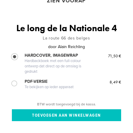
ZIEN VOORAF
Le long de la Nationale 4
La route 66 des belges
door
Alain Reichling
HARDCOVER, IMAGEWRAP
71,50 €
Hardbackboek met een full-colour
ontwerp dat direct op de omslag is
gedrukt
PDF-VERSIE
8,49 €
Te bekijken op ieder apparaat
BTW wordt toegevoegd bij de kassa.