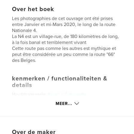
Over het boek
Les photographies de cet ouvrage ont été prises
entre Janvier et mi-Mars 2020, le long de la route
Nationale 4.
La N4 est un village-rue, de 180 kilomètres de long,
à la fois banal et terriblement vivant
Cette route pas comme les autres est mythique et
peut être considérée un peu comme la route "66"
des Belges.
kenmerken / functionaliteiten &
details
Hoofdcategorie:
Kunst & Fotografie
Aanvullende categorieën
België
,
Reizen
MEER...
Projectoptie:
Standaard liggend, 25×20 cm
Aantal pagina's:
100
ISBN
Over de maker
Hardcover, ImageWrap: 9781715114305