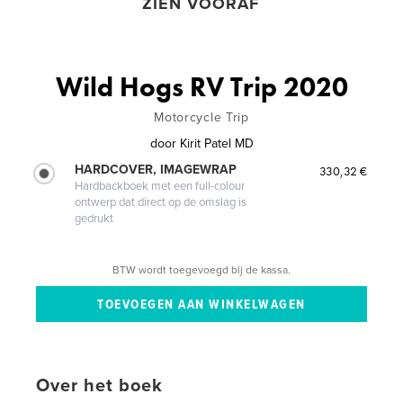
ZIEN VOORAF
Wild Hogs RV Trip 2020
Motorcycle Trip
door
Kirit Patel MD
HARDCOVER, IMAGEWRAP
330,32 €
Hardbackboek met een full-colour
ontwerp dat direct op de omslag is
gedrukt
BTW wordt toegevoegd bij de kassa.
Over het boek