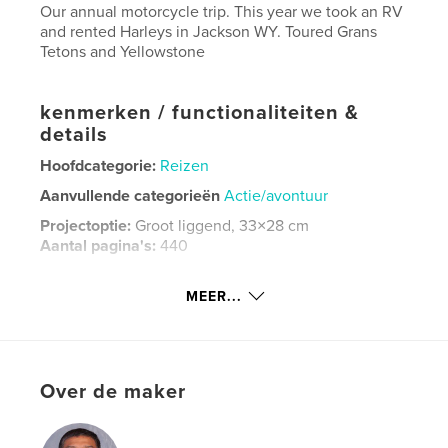
Our annual motorcycle trip. This year we took an RV
and rented Harleys in Jackson WY. Toured Grans
Tetons and Yellowstone
kenmerken / functionaliteiten &
details
Hoofdcategorie:
Reizen
Aanvullende categorieën
Actie/avontuur
Projectoptie:
Groot liggend, 33×28 cm
Aantal pagina's:
440
Datum publiceren:
jul 05, 2020
MEER...
Taal
English
Trefwoorden
,
Trip
motorcycle
Over de maker