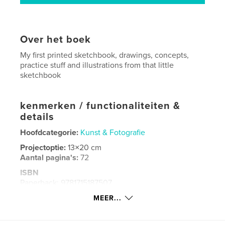
Over het boek
My first printed sketchbook, drawings, concepts,
practice stuff and illustrations from that little
sketchbook
kenmerken / functionaliteiten &
details
Hoofdcategorie:
Kunst & Fotografie
Projectoptie:
13×20 cm
Aantal pagina's:
72
ISBN
Paperback: 9781715187507
Datum publiceren:
jul 11, 2020
MEER...
Taal
English