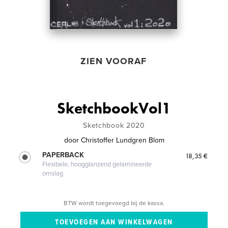
ZIEN VOORAF
SketchbookVol1
Sketchbook 2020
door
Christoffer Lundgren Blom
PAPERBACK
18,35 €
Flexibele, hoogglanzend gelamineerde
omslag
BTW wordt toegevoegd bij de kassa.