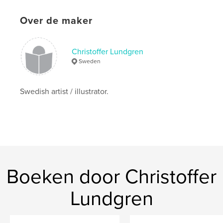
Trefwoorden
,
,
painting
drawing
sketchbook
Over de maker
Christoffer Lundgren
Sweden
Swedish artist / illustrator.
Boeken door Christoffer
Lundgren