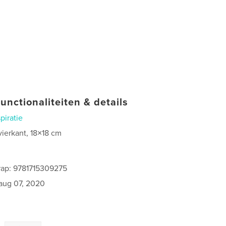
unctionaliteiten & details
spiratie
vierkant, 18×18 cm
0
rap: 9781715309275
aug 07, 2020