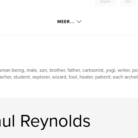
,
inspire
tea
MEER...
man being, male, son, brother, father, cartoonist, yogi, writer, po
acher, student, explorer, wizard, fool, healer, patient; each arch
ul Reynolds