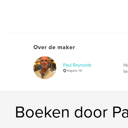
Over de maker
Paul Reynolds
Hu
Kapa'a, HI
te
Boeken door Pa