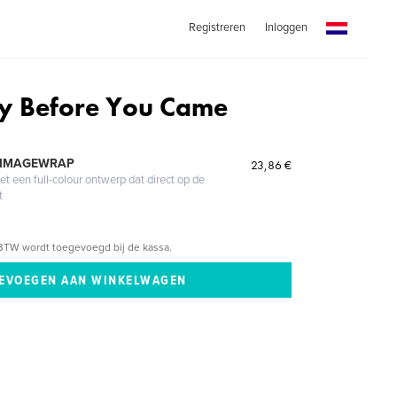
Registreren
Inloggen
y Before You Came
 IMAGEWRAP
23,86 €
 een full-colour ontwerp dat direct op de
t
BTW wordt toegevoegd bij de kassa.