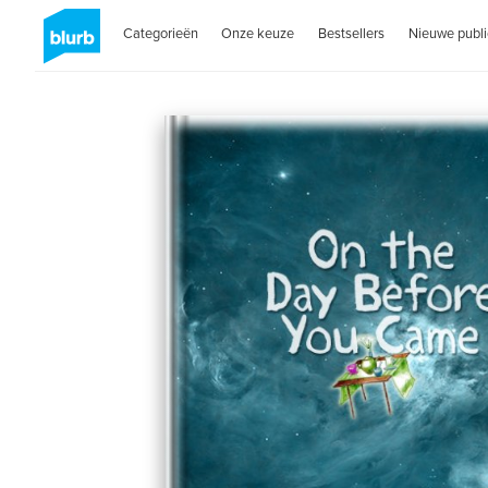
Categorieën
Onze keuze
Bestsellers
Nieuwe publi