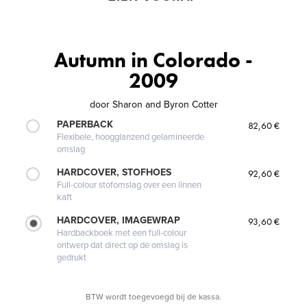
Autumn in Colorado -
2009
door
Sharon and Byron Cotter
PAPERBACK
82,60 €
Flexibele, hoogglanzend gelamineerde
omslag
HARDCOVER, STOFHOES
92,60 €
Full-colour stofomslag over een linnen
kaft
HARDCOVER, IMAGEWRAP
93,60 €
Hardbackboek met een full-colour
ontwerp dat direct op de omslag is
gedrukt
BTW wordt toegevoegd bij de kassa.