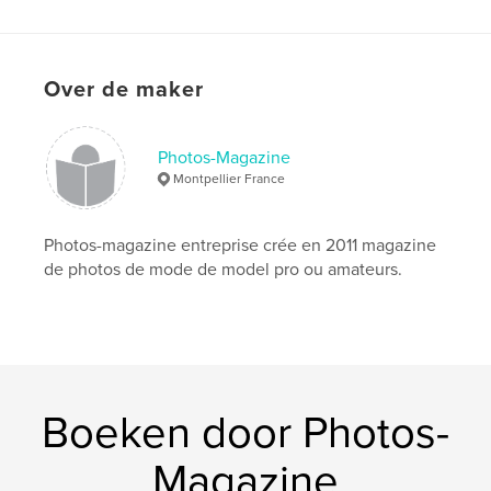
Straatfotografie
Projectoptie:
US Letter, 22×28 cm
Aantal pagina's:
32
Over de maker
Datum publiceren:
aug 27, 2020
Taal
French
Trefwoorden
Photos-Magazine
Montpellier France
,
,
,
photographe
didier jarlan
karloucha
marketa
Photos-magazine entreprise crée en 2011 magazine
de photos de mode de model pro ou amateurs.
Boeken door Photos-
Magazine