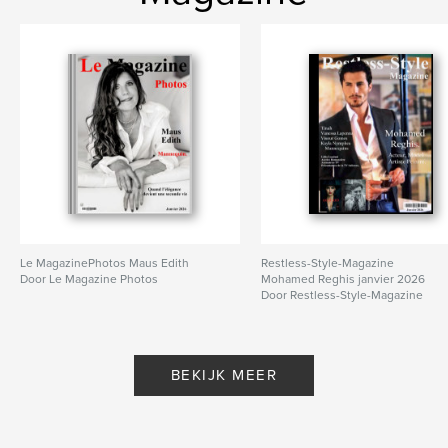
Le MagazinePhotos Maus Edith
Restless-Style-Magazine
Door Le Magazine Photos
Mohamed Reghis janvier 2026
Door Restless-Style-Magazine
BEKIJK MEER