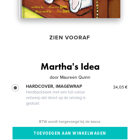
ZIEN VOORAF
Martha's Idea
door
Maureen Quinn
HARDCOVER, IMAGEWRAP
24,05 €
Hardbackboek met een full-colour
ontwerp dat direct op de omslag is
gedrukt
BTW wordt toegevoegd bij de kassa.