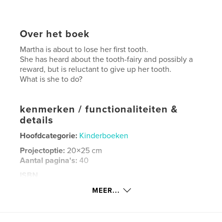
Over het boek
Martha is about to lose her first tooth.
She has heard about the tooth-fairy and possibly a
reward, but is reluctant to give up her tooth.
What is she to do?
kenmerken / functionaliteiten &
details
Hoofdcategorie:
Kinderboeken
Projectoptie:
20×25 cm
Aantal pagina's:
40
ISBN
Hardcover, ImageWrap: 9781715473525
MEER...
Datum publiceren:
sep 10, 2020
Taal
English