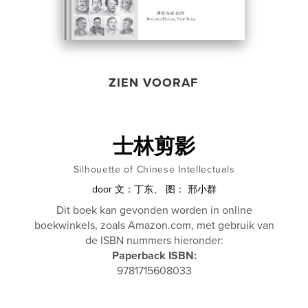
ZIEN VOORAF
士林剪影
Silhouette of Chinese Intellectuals
door
文：丁东、 图： 邢小群
Dit boek kan gevonden worden in online
boekwinkels, zoals Amazon.com, met gebruik van
de ISBN nummers hieronder:
Paperback ISBN:
9781715608033