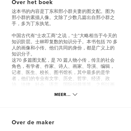
Over het boek
这本书的内容是丁东和邢小群夫妻的图文配。图为
邢小群的素描人像。文除了少数几篇出自邢小群之
手，多为丁东执笔。
中国古代有“士农工商”之说，“士”大略相当于今天的
知识阶层。士林即复数的知识分子。本书包括 70 多
人的画像和小传。他们共同的身份，都是广义上的
知识分子。
这70 多篇图文配，是 70 篇人物小传，传主的社会
角色，有学者、作家、诗人、画家、导演、编辑，
记者、医生、校长、图书馆长，其中最多的是学
者，他们的专业有文学、历史、哲学、经济、政
治、法律、社会、语言、国际问题等等。之所以画
他们，除了与他们相识，更重要的是，他们都为社
MEER...
会的进步、文明的发育，做过贡献。文章以介绍他
们的人生亮点为主，兼顾和他们的交往。
kenmerken / functionaliteiten &
Over de maker
details