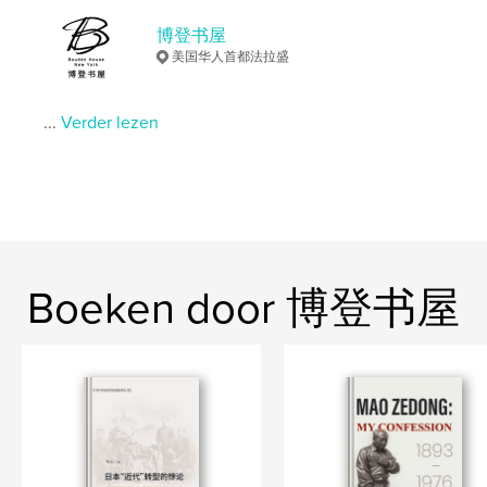
Hoofdcategorie:
China
博登书屋
Projectoptie:
15×23 cm
美国华人首都法拉盛
Aantal pagina's:
360
ISBN
...
Verder lezen
Paperback: 9781715608033
Datum publiceren:
ok 07, 2020
Taal
Undetermined
Trefwoorden
,
丁东， 博登书屋
邢小群
Boeken door 博登书屋