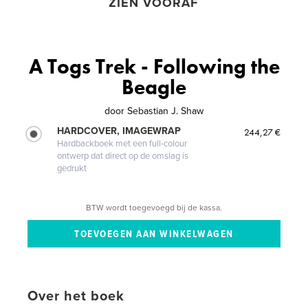
ZIEN VOORAF
A Togs Trek - Following the
Beagle
door
Sebastian J. Shaw
HARDCOVER, IMAGEWRAP
244,27 €
Hardbackboek met een full-colour
ontwerp dat direct op de omslag is
gedrukt
BTW wordt toegevoegd bij de kassa.
Over het boek