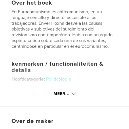
Over het boek
En Eurocomunismo es anticomunismo, en un
lenguaje sencillo y directo, accesible a los
trabajadores, Enver Hoxha desvela las causas
objetivas y subjetivas del surgimiento del
revisionismo contemporáneo. Habla con un agudo
espíritu crítico sobre cada una de sus variantes,
centrándose en particular en el eurocomunismo.
kenmerken / functionaliteiten &
details
Hoofdcategorie:
Politicologie
Projectoptie:
15×23 cm
Aantal pagina's:
122
MEER...
ISBN
Paperback: 9781715767563
Datum publiceren:
nov 06, 2020
Over de maker
Taal
Spanish